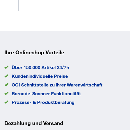
Anzahl Etagen
5 Stück
Aussenmaß Breite
500 mm
Aussenmaß Höhe
1530 mm
Außenmaß Länge
910 mm
Bereifung
Thermoplastisches
Vollgummi, spurlos
Farbe Gestell
RAL 5010 Enzianblau
Farbe Ladefläche
buche
Ihre Onlineshop Vorteile
Gewicht
60,0 kg
Ladefläche Breite
455 mm
Über 150.000 Artikel 24/7h
Ladefläche Länge
815 mm
Kundenindividuelle Preise
Material Gestell
Stahl
OCI Schnittstelle zu lhrer Warenwirtschaft
Material Ladefläche
Holzwerkstoff
Rad-Ø
160 mm
Barcode-Scanner Funktionalität
Traglast
250 kg
Prozess- & Produktberatung
EAN/GTIN
4035694000810
Bezahlung und Versand