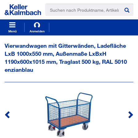
t
t
e
e
x
x
t
t
.
.
s
s
Menü
Anmelden
k
k
i
i
Vierwandwagen mit Gitterwänden, Ladefläche
p
p
LxB 1000x550 mm, Außenmaße LxBxH
T
T
o
o
1190x600x1015 mm, Traglast 500 kg, RAL 5010
C
N
enzianblau
o
a
n
v
t
i
e
g
n
a
t
t
i
o
n