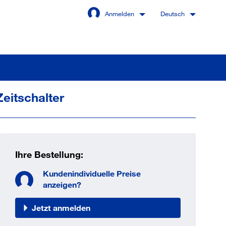
Anmelden
Deutsch
eitschalter
Angemeldet bleiben
Anmelden
Ihre Bestellung:
swort vergessen?
Kundenindividuelle Preise
anzeigen?
Jetzt anmelden
 sind noch kein Kunde