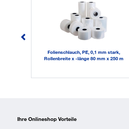
Handbedienung
Folienstärke
0,15 mm
Schweißnaht
2 mm
Breite
Schweißnaht
200 mm
Länge
EAN/GTIN
8718444490289
Folienschlauch, PE, 0,1 mm stark,
Rollenbreite x -länge 80 mm x 250 m
Ihre Onlineshop Vorteile