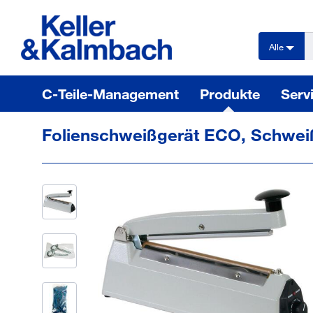
text.skipToContent
text.skipToNavigation
Alle
C-Teile-Management
Produkte
Serv
Folienschweißgerät ECO, Schweißlä