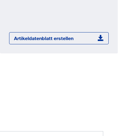
Jetzt registrieren
ber 100.000 Artikel 24/7h
undenindividuelle Preise
CI Schnittstelle zu lhrer
Artikeldatenblatt erstellen
Warenwirtschaft
Barcode-Scanner Funktionalität
Prozess- & Produktberatung