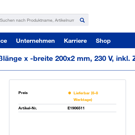
ice
Unternehmen
Karriere
Shop
nge x -breite 200x2 mm, 230 V, inkl. Z
Preis
Lieferbar (6-8
Werktage)
Pas
Artikel-Nr.
E1906511
Sie