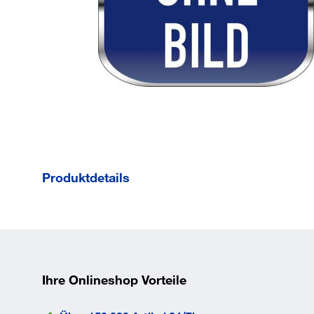
Produktdetails
1-
farbig
bedruckt
Ihre Onlineshop Vorteile
Farbe
-
EAN/GTIN
None