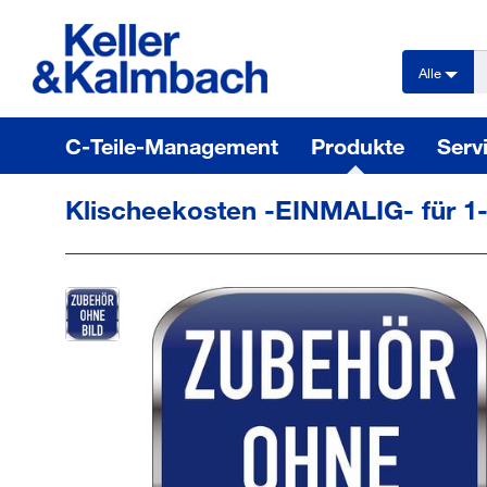
text.skipToContent
text.skipToNavigation
Alle
C-Teile-Management
Produkte
Serv
Klischeekosten -EINMALIG- für 1