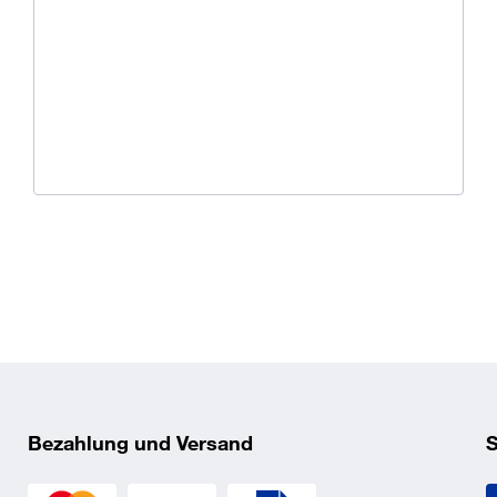
Ü
K
O
Bezahlung und Versand
S