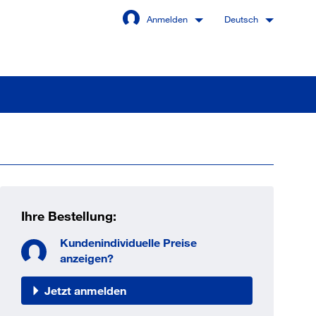
Anmelden
Deutsch
Angemeldet bleiben
Anmelden
Ihre Bestellung:
swort vergessen?
Kundenindividuelle Preise
anzeigen?
Jetzt anmelden
 sind noch kein Kunde