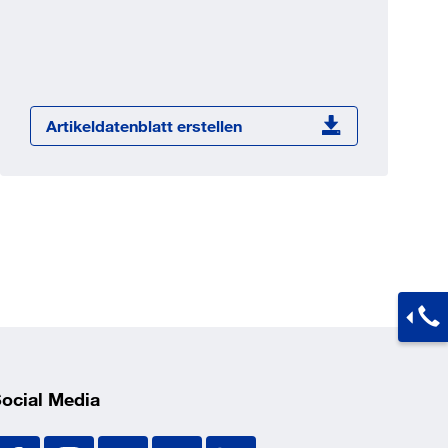
Jetzt registrieren
ber 100.000 Artikel 24/7h
undenindividuelle Preise
CI Schnittstelle zu lhrer
Artikeldatenblatt erstellen
Warenwirtschaft
Barcode-Scanner Funktionalität
Prozess- & Produktberatung
ocial Media