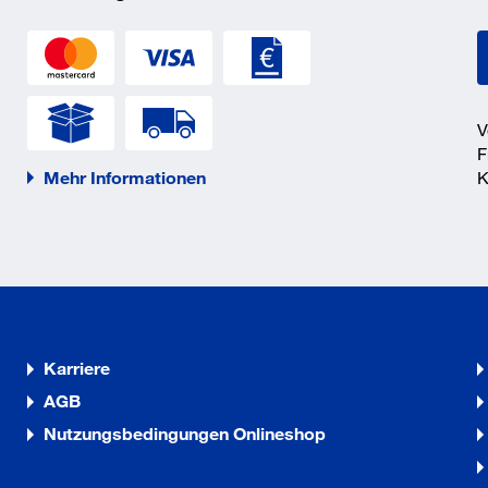
loss
ichtblau
V
ichtblau
F
Mehr Informationen
K
5407
Karriere
AGB
Nutzungsbedingungen Onlineshop