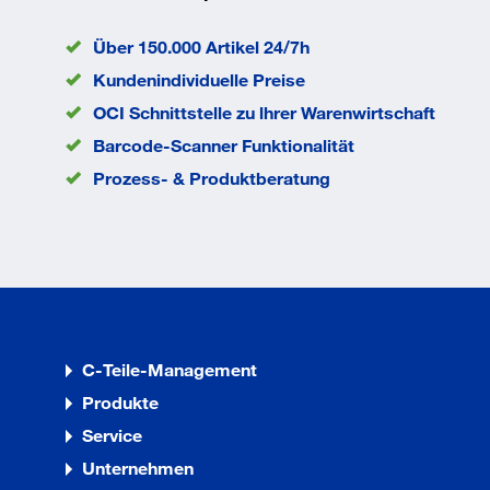
Abmessung Tiefe
725 mm
Anlieferung
montiert
Über 150.000 Artikel 24/7h
Anzahl Schubladen
10 Stück
Kundenindividuelle Preise
Ausführung Schloss
Zylindersch
OCI Schnittstelle zu lhrer Warenwirtschaft
Farbe Front
RAL_5012_L
Barcode-Scanner Funktionalität
Farbe Korpus
RAL 5012 L
Traglast je Schublade
75 kg
Prozess- & Produktberatung
EAN/GTIN
761226903
C-Teile-Management
Produkte
Service
Unternehmen