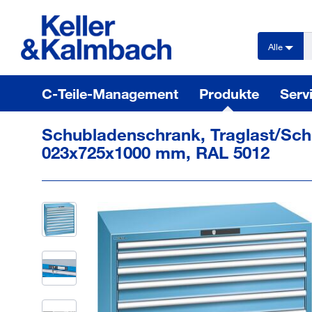
text.skipToContent
text.skipToNavigation
Alle
C-Teile-Management
Produkte
Serv
Schubladenschrank, Traglast/Schu
023x725x1000 mm, RAL 5012