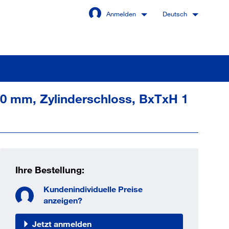
Anmelden
Deutsch
100 mm, Zylinderschloss, BxTxH 1
Angemeldet bleiben
Anmelden
Ihre Bestellung:
swort vergessen?
Kundenindividuelle Preise
anzeigen?
 sind noch kein Kunde
Jetzt anmelden