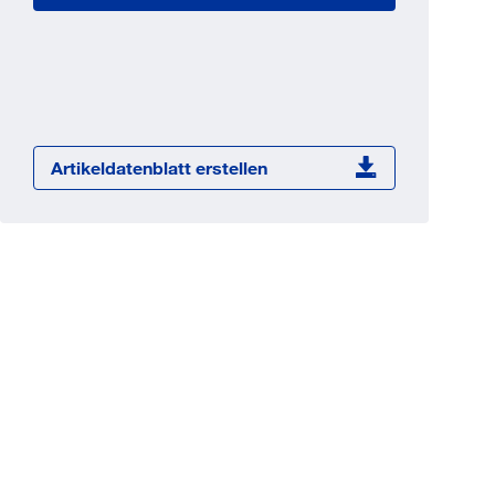
Jetzt registrieren
ber 100.000 Artikel 24/7h
undenindividuelle Preise
CI Schnittstelle zu lhrer
Warenwirtschaft
Artikeldatenblatt erstellen
Barcode-Scanner Funktionalität
Prozess- & Produktberatung