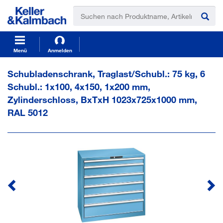
t
t
e
e
x
x
t
t
.
.
s
s
Menü
Anmelden
k
k
i
i
Schubladenschrank, Traglast/Schubl.: 75 kg, 6
p
p
Schubl.: 1x100, 4x150, 1x200 mm,
T
T
o
o
Zylinderschloss, BxTxH 1023x725x1000 mm,
C
N
RAL 5012
o
a
n
v
t
i
e
g
n
a
t
t
i
o
n