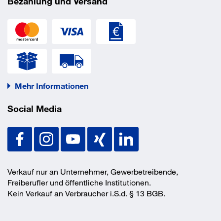
Bezahlung und Versand
Abmessung Tiefe
725 mm
Anlieferung
montiert
Anzahl Schubladen
6 Stück
Ausführung Schloss
Zylinderschloss
Farbe Front
RAL_5012_Lichtblau
Farbe Korpus
RAL 5012 Lichtblau
Traglast je Schublade
75 kg
Mehr Informationen
EAN/GTIN
7612269035322
Social Media
Verkauf nur an Unternehmer, Gewerbetreibende,
Freiberufler und öffentliche Institutionen.
Kein Verkauf an Verbraucher i.S.d. § 13 BGB.