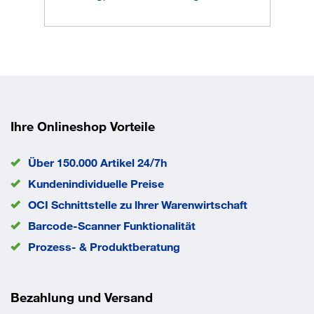
Traglast
3500 kg
459x612 mm
Traglast je Schublade
75
EAN/GTIN
7612269028645
Ihre Onlineshop Vorteile
Über 150.000 Artikel 24/7h
Kundenindividuelle Preise
OCI Schnittstelle zu lhrer Warenwirtschaft
Barcode-Scanner Funktionalität
Prozess- & Produktberatung
Bezahlung und Versand