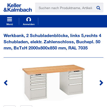
t
t
e
e
x
x
t
t
.
.
s
s
Menü
Anmelden
k
k
i
i
Werkbank, 2 Schubladenblöcke, links 5,rechts 4
p
p
Schubladen, elektr. Zahlenschloss, Buchepl. 50
T
T
o
o
mm, BxTxH 2000x800x850 mm, RAL 7035
C
N
o
a
n
v
t
i
e
g
n
a
t
t
i
o
n