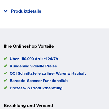
Produktdetails
Stabile Stahlrohr-Konstruktion
Tragrolle stahlverzinkt, Ø 50 mm, 1,5 mm Wandstärke
Mit und ohne Anschlag einstellbar
3-Fuß-Gestell, steckbar
Ihre Onlineshop Vorteile
Stufenlose Höhenverstellung Traglast = Flächenlast auf
der gesamten Auflagenbreite
Über 150.000 Artikel 24/7h
Kundenindividuelle Preise
Anlieferung
montiert
Farbe
blau
OCI Schnittstelle zu lhrer Warenwirtschaft
Höhe
630-1100 mm
Barcode-Scanner Funktionalität
Rollenbreite
600 mm
Prozess- & Produktberatung
Traglast
100 kg
EAN/GTIN
4021885029814
Bezahlung und Versand