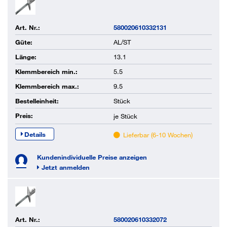
Art. Nr.:
580020610332131
Güte:
AL/ST
Länge:
13.1
Klemmbereich min.:
5.5
Klemmbereich max.:
9.5
Bestelleinheit:
Stück
Preis:
je
Stück
Details
Lieferbar (6-10 Wochen)
Kundenindividuelle Preise anzeigen
Jetzt anmelden
Art. Nr.:
580020610332072