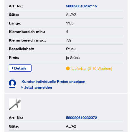
Art. Nr.:
580020610232115
Güte:
AL/A2
Länge:
11.5
Klemmbereich min.:
4
Klemmbereich max.:
7.9
Bestelleinheit:
Stück
Preis:
je
Stück
Details
Lieferbar (6-10 Wochen)
Kundenindividuelle Preise anzeigen
Jetzt anmelden
Art. Nr.:
580020610232072
Güte:
AL/A2