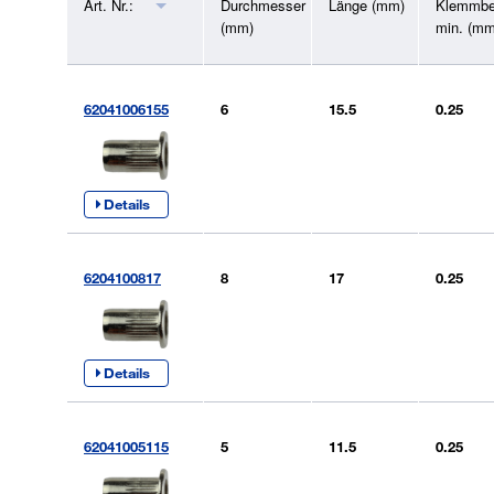
Art. Nr.:
Durchmesser
Länge (mm)
Klemmbe
(mm)
min. (mm
62041006155
6
15.5
0.25
Details
6204100817
8
17
0.25
Details
62041005115
5
11.5
0.25