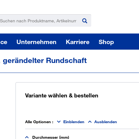
ice
Unternehmen
Karriere
Shop
, gerändelter Rundschaft
Variante wählen & bestellen
Pas
Elektro-, Akku-, Druckluftwerkzeuge
Alle Optionen
:
Einblenden
Ausblenden
Sie
Durchmesser (mm)