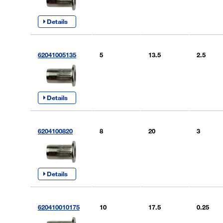
Details
62041005135
5
13.5
2.5
Details
6204100820
8
20
3
Details
620410010175
10
17.5
0.25