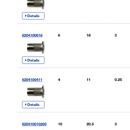
Details
6204100618
6
18
3
Details
6204100411
4
11
0.25
Details
620410010205
10
20.5
3