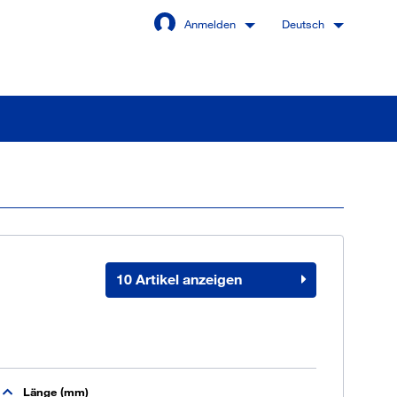
Anmelden
Deutsch
Angemeldet bleiben
Anmelden
10 Artikel anzeigen
swort vergessen?
 sind noch kein Kunde
Länge (mm)