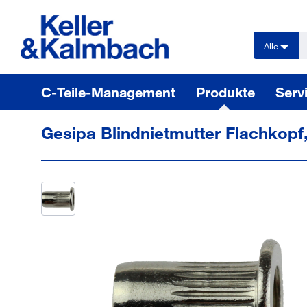
text.skipToContent
text.skipToNavigation
Alle
C-Teile-Management
Produkte
Serv
Gesipa Blindnietmutter Flachkopf