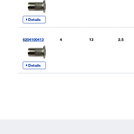
Details
6204100413
4
13
2.5
Details