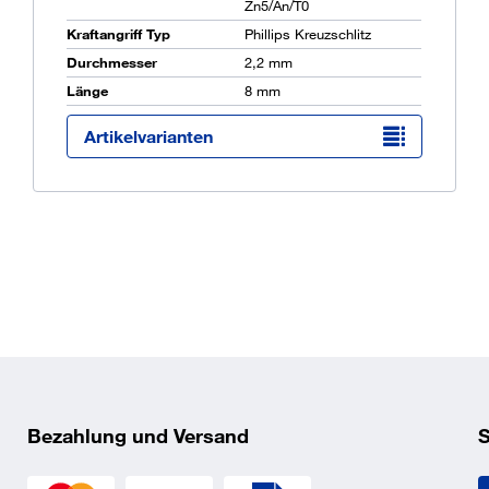
Zn5/An/T0
Kraftangriff Typ
Phillips Kreuzschlitz
Durchmesser
2,2 mm
Ü
Länge
8 mm
K
O
Artikelvarianten
Bezahlung und Versand
S