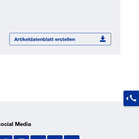
Jetzt registrieren
ber 100.000 Artikel 24/7h
undenindividuelle Preise
CI Schnittstelle zu lhrer
Artikeldatenblatt erstellen
Warenwirtschaft
Barcode-Scanner Funktionalität
Prozess- & Produktberatung
ocial Media