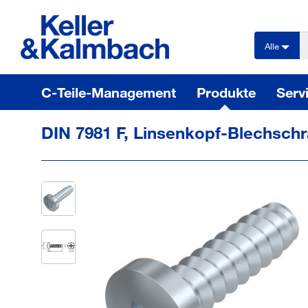
text.skipToContent
text.skipToNavigation
Alle
C-Teile-Management
Produkte
Serv
DIN 7981 F, Linsenkopf-Blechschra