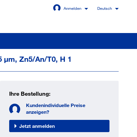
Anmelden
Deutsch
 5 µm, Zn5/An/T0, H 1
Angemeldet bleiben
Anmelden
Ihre Bestellung:
swort vergessen?
Kundenindividuelle Preise
anzeigen?
Jetzt anmelden
 sind noch kein Kunde