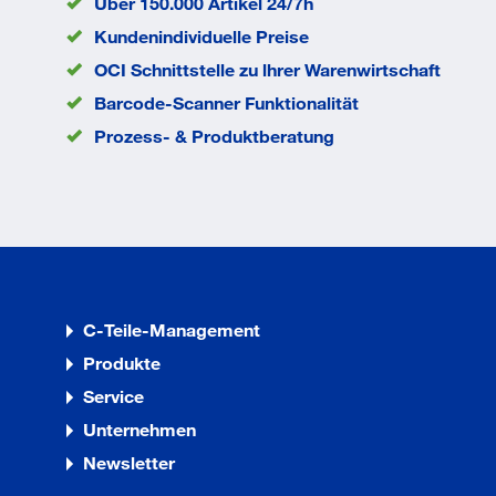
Über 150.000 Artikel 24/7h
mm
Kopfdurchmesser
4.2
Kundenindividuelle Preise
dk
mm
OCI Schnittstelle zu lhrer Warenwirtschaft
Durchmesser d
2,2
mm
Barcode-Scanner Funktionalität
EAN/GTIN
None
Prozess- & Produktberatung
C-Teile-Management
Produkte
Service
Unternehmen
Newsletter