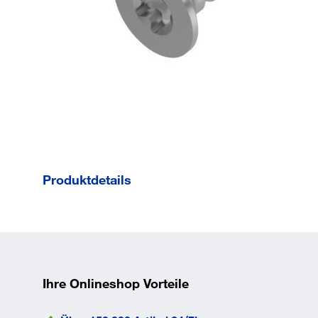
Produktdetails
Form C mit Spitze
und
Innnesechsrund.
Gesamtlänge l
13
mm
Ihre Onlineshop Vorteile
Norm
ISO
14586