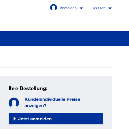
Anmelden
Deutsch
Angemeldet bleiben
Anmelden
Ihre Bestellung:
swort vergessen?
Kundenindividuelle Preise
anzeigen?
Jetzt anmelden
 sind noch kein Kunde