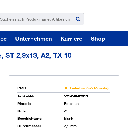
ice
Unternehmen
Karriere
Shop
 ST 2,9x13, A2, TX 10
Preis
Lieferbar (3-5 Monate)
Pas
Artikel-Nr.
521458602913
Material
Edelstahl
Güte
A2
Beschichtung
blank
Sie
Durchmesser
2,9 mm