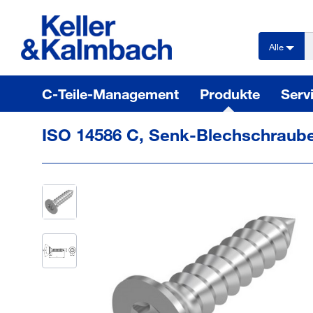
text.skipToContent
text.skipToNavigation
Alle
C-Teile-Management
Produkte
Serv
ISO 14586 C, Senk-Blechschraube,