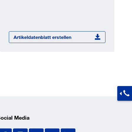
Jetzt registrieren
ber 100.000 Artikel 24/7h
undenindividuelle Preise
CI Schnittstelle zu lhrer
Artikeldatenblatt erstellen
Warenwirtschaft
Barcode-Scanner Funktionalität
Prozess- & Produktberatung
ocial Media