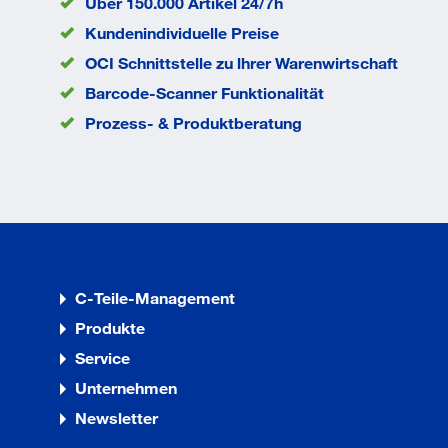
C
Über 150.000 Artikel 24/7h
Kopfhöhe k
1.7
Kundenindividuelle Preise
mm
OCI Schnittstelle zu lhrer Warenwirtschaft
Kopfdurchmesser
5.5
dk
mm
Barcode-Scanner Funktionalität
Durchmesser d
2.9
Prozess- & Produktberatung
mm
EAN/GTIN
None
C-Teile-Management
Produkte
Service
Unternehmen
Newsletter