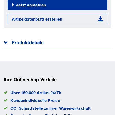
Jetzt anmelden
Artikeldatenblatt erstellen
Produktdetails
Form C mit Spitze und Innnesechsrund.
Gesamtlänge l
22 mm
Norm
ISO 14586 C
Kopfhöhe k
1.7 mm
Ihre Onlineshop Vorteile
Kopfdurchmesser dk
5.5 mm
Durchmesser d
2.9 mm
Über 150.000 Artikel 24/7h
EAN/GTIN
None
Kundenindividuelle Preise
OCI Schnittstelle zu lhrer Warenwirtschaft