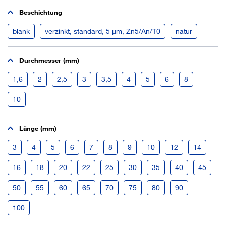
Beschichtung
blank
verzinkt, standard, 5 µm, Zn5/An/T0
natur
Durchmesser (mm)
1,6
2
2,5
3
3,5
4
5
6
8
10
Länge (mm)
3
4
5
6
7
8
9
10
12
14
16
18
20
22
25
30
35
40
45
50
55
60
65
70
75
80
90
100