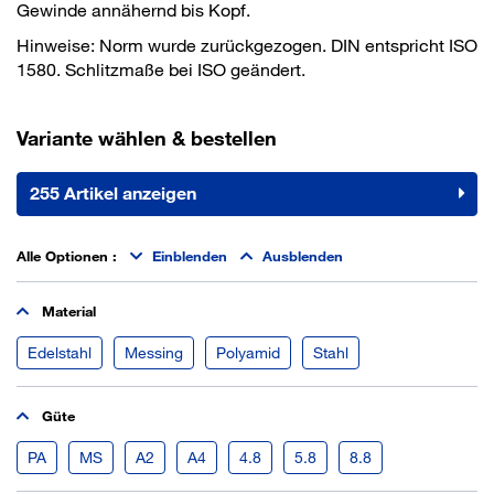
Gewinde annähernd bis Kopf.
Hinweise: Norm wurde zurückgezogen. DIN entspricht ISO
1580. Schlitzmaße bei ISO geändert.
Variante wählen & bestellen
255 Artikel anzeigen
Alle Optionen
:
Einblenden
Ausblenden
Material
Edelstahl
Messing
Polyamid
Stahl
Güte
PA
MS
A2
A4
4.8
5.8
8.8