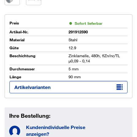
Preis
Sofort lieferbar
Artikel-Nr.
291912590
Material
Stahl
Güte
12.9
Beschichtung
Zinklamelle, 480h, flZn/nc/TL
µ0,09 - 0,14
Durchmesser
5 mm
Länge
90 mm
Artikelvarianten
Ihre Bestellung:
Kundenindividuelle Preise
anzeigen?