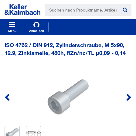
t
t
e
e
x
x
t
t
.
.
s
s
Menü
Anmelden
k
k
i
i
ISO 4762 / DIN 912, Zylinderschraube, M 5x90,
p
p
12.9, Zinklamelle, 480h, flZn/nc/TL µ0,09 - 0,14
T
T
o
o
C
N
o
a
n
v
t
i
e
g
n
a
t
t
i
o
n