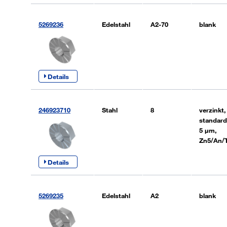
5269236
Edelstahl
A2-70
blank
Details
246923710
Stahl
8
verzinkt,
standard
5 µm,
Zn5/An/
Details
5269235
Edelstahl
A2
blank