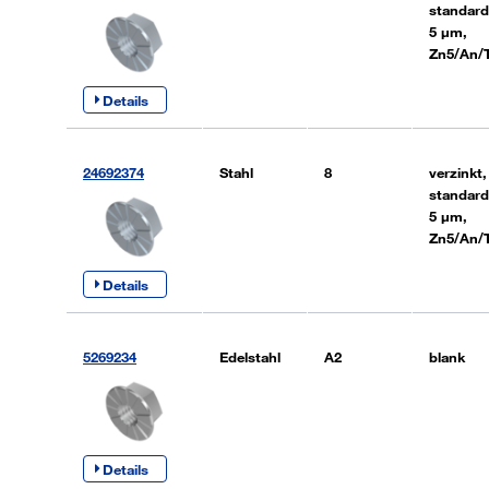
standard
5 µm,
Zn5/An/
Details
24692374
Stahl
8
verzinkt,
standard
5 µm,
Zn5/An/
Details
5269234
Edelstahl
A2
blank
Details