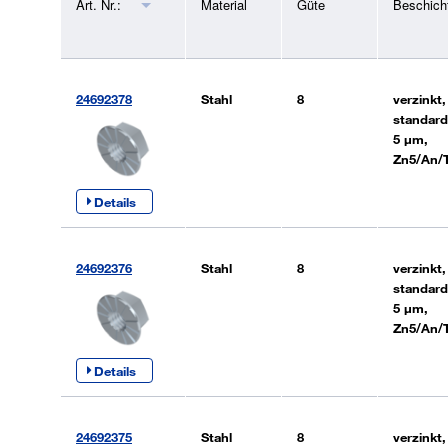
Art. Nr.:
Material
Güte
Beschich
24692378
Stahl
8
verzinkt,
standard
5 µm,
Zn5/An/
Details
24692376
Stahl
8
verzinkt,
standard
5 µm,
Zn5/An/
Details
24692375
Stahl
8
verzinkt,