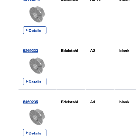
Details
5269233
Edelstahl
A2
blank
Details
5469235
Edelstahl
A4
blank
Details