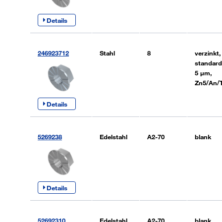
Details
246923712
Stahl
8
verzinkt,
standard
5 µm,
Zn5/An/
Details
5269238
Edelstahl
A2-70
blank
Details
52692310
Edelstahl
A2-70
blank