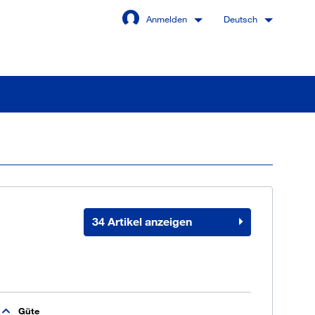
Anmelden
Deutsch
Angemeldet bleiben
Anmelden
34 Artikel anzeigen
swort vergessen?
 sind noch kein Kunde
Güte