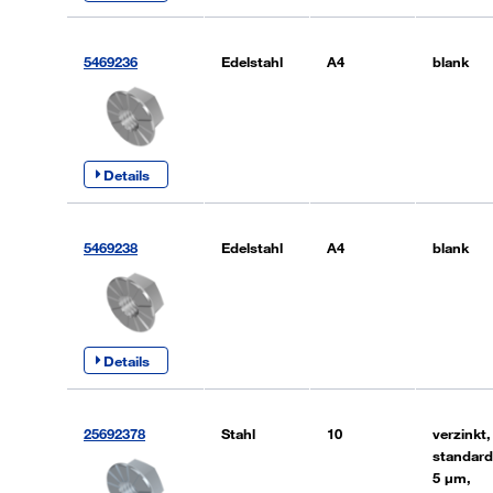
5469236
Edelstahl
A4
blank
Details
5469238
Edelstahl
A4
blank
Details
25692378
Stahl
10
verzinkt,
standard
5 µm,