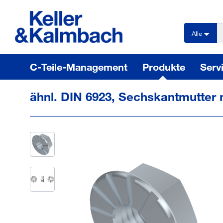
text.skipToContent
text.skipToNavigation
Alle
C-Teile-Management
Produkte
Serv
ähnl. DIN 6923, Sechskantmutter