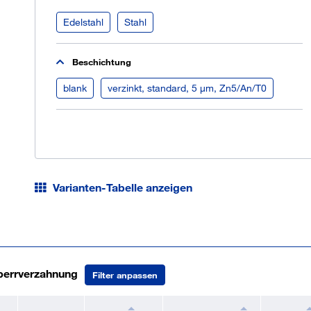
Bestands- und Lieferantenintegration
Anwendungstechnik & Engineering
Edelstahl
Stahl
Ü
K
Beschichtung
O
blank
verzinkt, standard, 5 µm, Zn5/An/T0
Varianten-Tabelle anzeigen
Sperrverzahnung
Filter anpassen