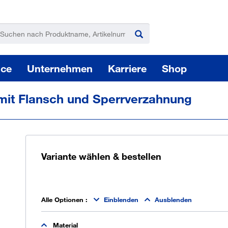
ice
Unternehmen
Karriere
Shop
 mit Flansch und Sperrverzahnung
Variante wählen & bestellen
Pas
Elektro-, Akku-, Druckluftwerkzeuge
Alle Optionen
:
Einblenden
Ausblenden
Sie
Material