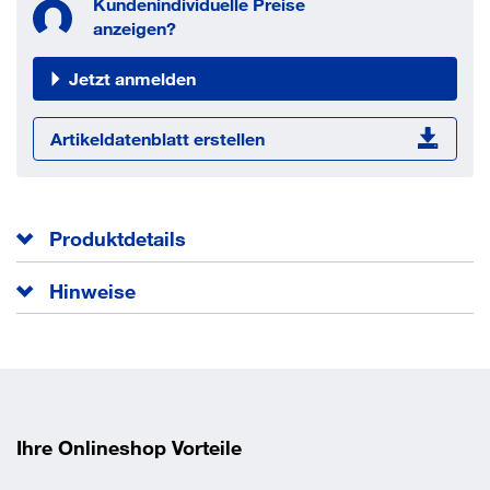
Kundenindividuelle Preise
anzeigen?
Jetzt anmelden
Artikeldatenblatt erstellen
Produktdetails
Norm
DIN 6927
Hinweise
EAN/GTIN
None
Achtung: Gefahr der Wasserstoffversprödung gemäß ISO
4042. Bei Rückfragen kontaktieren Sie uns bitte unter:
engineering@keller-kalmbach.com
Ihre Onlineshop Vorteile