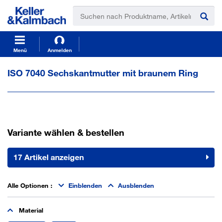
t
t
e
e
x
x
t
t
.
.
s
s
Menü
Anmelden
k
k
i
i
ISO 7040 Sechskantmutter mit braunem Ring
p
p
T
T
o
o
C
N
o
a
n
v
Variante wählen & bestellen
t
i
e
g
n
a
17 Artikel anzeigen
t
t
i
o
Alle Optionen
:
Einblenden
Ausblenden
n
Material