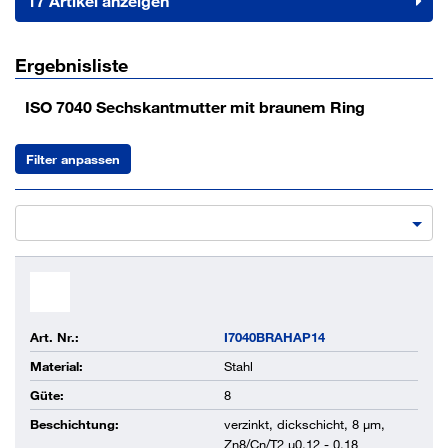
17 Artikel anzeigen
Ergebnisliste
ISO 7040 Sechskantmutter mit braunem Ring
Filter anpassen
Art. Nr.:
I7040BRAHAP14
Material:
Stahl
Güte:
8
Beschichtung:
verzinkt, dickschicht, 8 µm,
Zn8/Cn/T2 µ0,12 - 0,18