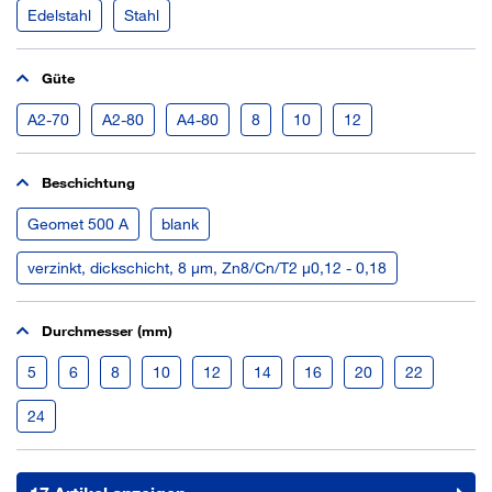
Edelstahl
Stahl
Güte
A2-70
A2-80
A4-80
8
10
12
Beschichtung
Geomet 500 A
blank
verzinkt, dickschicht, 8 µm, Zn8/Cn/T2 µ0,12 - 0,18
Durchmesser (mm)
5
6
8
10
12
14
16
20
22
24