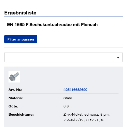
Ergebnisliste
EN 1665 F Sechskantschraube mit Flansch
Filter anpassen
Art. Nr.:
425416658620
Material:
Stahl
Güte:
8.8
Beschichtung:
Zink-Nickel, schwarz, 8 µm,
ZnNi8/Fn/T2 µ0,12 - 0,18