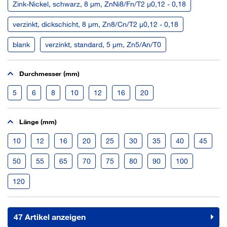
Zink-Nickel, schwarz, 8 µm, ZnNi8/Fn/T2 µ0,12 - 0,18
verzinkt, dickschicht, 8 µm, Zn8/Cn/T2 µ0,12 - 0,18
blank
verzinkt, standard, 5 µm, Zn5/An/T0
Durchmesser (mm)
5
6
8
10
12
16
20
Länge (mm)
10
12
16
20
25
30
35
40
45
50
55
65
70
75
80
90
100
120
47 Artikel anzeigen