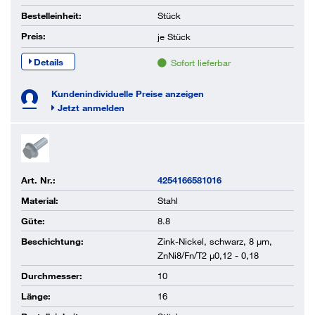
Bestelleinheit:
Stück
Preis:
je
Stück
Details
Sofort lieferbar
Kundenindividuelle Preise anzeigen
Jetzt anmelden
Art. Nr.:
4254166581016
Material:
Stahl
Güte:
8.8
Beschichtung:
Zink-Nickel, schwarz, 8 µm,
ZnNi8/Fn/T2 µ0,12 - 0,18
Durchmesser:
10
Länge:
16