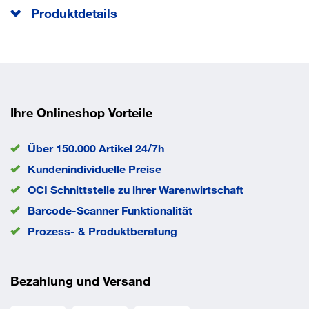
Produktdetails
Arbeitslänge
250 mm
Aufnahme
SDS-plus
Inhalt
1 Stück
Ø
11 mm
EAN/GTIN
4048962212242
Ihre Onlineshop Vorteile
Über 150.000 Artikel 24/7h
Kundenindividuelle Preise
OCI Schnittstelle zu lhrer Warenwirtschaft
Barcode-Scanner Funktionalität
Prozess- & Produktberatung
Bezahlung und Versand