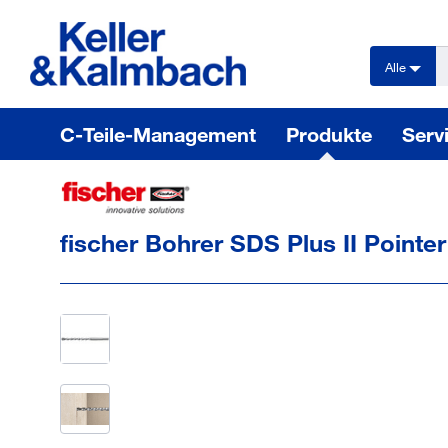
text.skipToContent
text.skipToNavigation
Alle
C-Teile-Management
Produkte
Serv
fischer Bohrer SDS Plus II Pointer