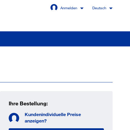
Anmelden
Deutsch
Angemeldet bleiben
Anmelden
swort vergessen?
Ihre Bestellung:
Kundenindividuelle Preise
 sind noch kein Kunde
anzeigen?