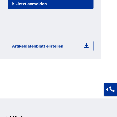
Jetzt registrieren
Jetzt anmelden
ber 100.000 Artikel 24/7h
undenindividuelle Preise
CI Schnittstelle zu lhrer
Warenwirtschaft
Barcode-Scanner Funktionalität
Artikeldatenblatt erstellen
Prozess- & Produktberatung