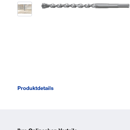
Produktdetails
Arbeitslänge
200 mm
Aufnahme
SDS-plus
Inhalt
1 Stück
Ø
13 mm
EAN/GTIN
4048962212358