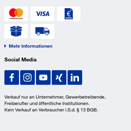
Bezeichnung:
MM 6 x 150 - 1 pc
Modellvariante
Inhalt
1-teilig
Packungsgröße
1
EAN/GTIN
4058546287252
Mehr Informationen
Social Media
Verkauf nur an Unternehmer, Gewerbetreibende,
Freiberufler und öffentliche Institutionen.
Kein Verkauf an Verbraucher i.S.d. § 13 BGB.