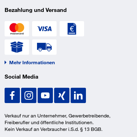
Bezahlung und Versand
Technische Daten
Weitere technische Eigenschaften:
Zwinge: Weißblech
Bestückung: schwarze Mischborste
Stiel: lackiertes Holz
Mehr Informationen
Social Media
Verkauf nur an Unternehmer, Gewerbetreibende,
Freiberufler und öffentliche Institutionen.
Kein Verkauf an Verbraucher i.S.d. § 13 BGB.