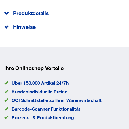
Produktdetails
Borstenlänge
45 mm
Hinweise
Breite
50 mm
Industrie
Größe
5
Größe mm
50 mm
Qualität
Industrie
Stärke
2 "
EAN/GTIN
4250560502698
Ihre Onlineshop Vorteile
Eigenschaften
Über 150.000 Artikel 24/7h
Kundenindividuelle Preise
flach
OCI Schnittstelle zu lhrer Warenwirtschaft
Barcode-Scanner Funktionalität
5. Stärke
schwarze Mischborste
Prozess- & Produktberatung
lackierter Holzstiel mit Weißblechzwinge