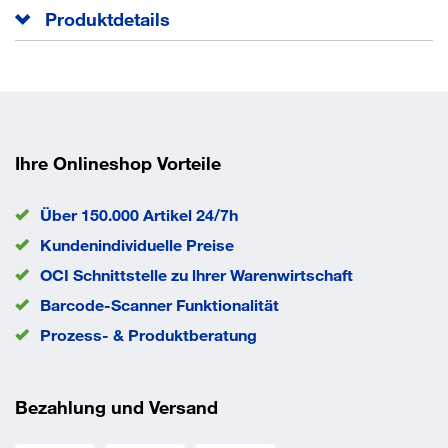
Produktdetails
Präzise Kerben zur einfachen Kennzeichnung.
Gut sichtbare lasergeätzte Markierungen.
Durchlässig z.B. für Rohre bis 25 mm Durchmesser, zur
Unterstützung beim Schneiden von Rundmaterialien.
Ihre Onlineshop Vorteile
Breiter Standfuß für sicheren Stand.
Über 150.000 Artikel 24/7h
Bezeichnung:
Rafter Square Imperial
Kundenindividuelle Preise
Modellvariante
OCI Schnittstelle zu lhrer Warenwirtschaft
Packungsgröße
1
Barcode-Scanner Funktionalität
EAN/GTIN
4058546325190
Prozess- & Produktberatung
Bezahlung und Versand