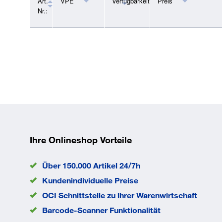
Trennen der verschiedenen L-BOXXen. Transpor
Art.
VPE
Verfügbarkeit
Preis
Nr.:
von verklickten L-BOXXen im Verbund bis 40 Kg
Beladungskapazität pro L-BOXX bis 25 Kg,
Belastbarkeit des Deckels bis 100 Kg.
Vorteile: - herrstellerübergreifendes
Transportsystem (L-BOXX).
Ihre Onlineshop Vorteile
Über 150.000 Artikel 24/7h
Kundenindividuelle Preise
OCI Schnittstelle zu lhrer Warenwirtschaft
Barcode-Scanner Funktionalität