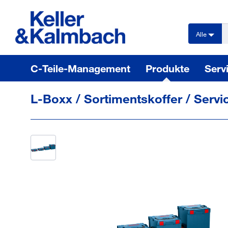
text.skipToContent
text.skipToNavigation
Alle
C-Teile-Management
Produkte
Serv
L-Boxx / Sortimentskoffer / Servi