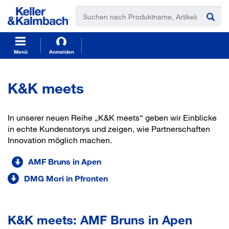
t
t
e
e
x
x
t
t
.
.
s
s
Menü
Anmelden
k
k
i
i
p
p
K&K meets
T
T
o
o
C
N
In unserer neuen Reihe „K&K meets“ geben wir Einblicke
o
a
in echte Kundenstorys und zeigen, wie Partnerschaften
n
v
Innovation möglich machen.
t
i
e
g
n
a
AMF Bruns in Apen
t
t
DMG Mori in Pfronten
i
o
n
K&K meets: AMF Bruns in Apen