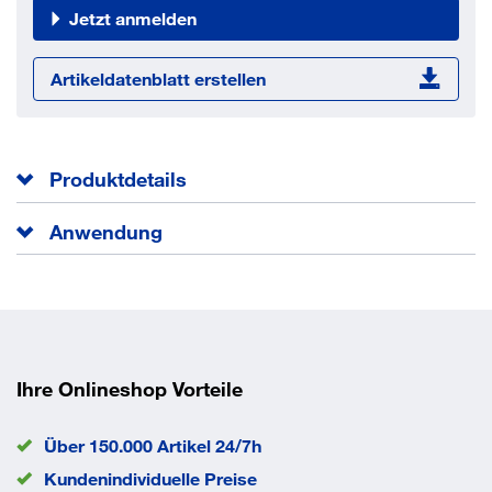
Jetzt anmelden
Artikeldatenblatt erstellen
Produktdetails
Der Deckennagel TDN ist ein Metall-Schlagdübel für
Anwendung
gerissenen und ungerissenen Beton, brandschutzgeprüft,
vormontiert und nicht demontierbar.
Abgehängte Decken, Lüftungssysteme, Metallprofile,
Lochbänder, Winkel.
Kopfdurchmesser
15 mm
EAN/GTIN
4043315031242
Ihre Onlineshop Vorteile
Bauaufsichtlich zugelassen
Über 150.000 Artikel 24/7h
Europäischen Technischen Bewertung ETA-06/0259
Kundenindividuelle Preise