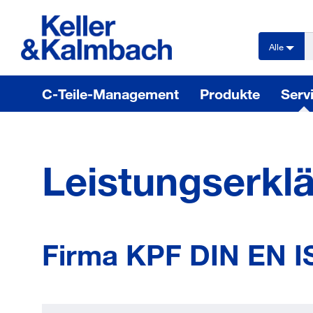
text.skipToContent
text.skipToNavigation
Alle
C-Teile-Management
Produkte
Serv
Leistungserkl
Firma KPF DIN EN I