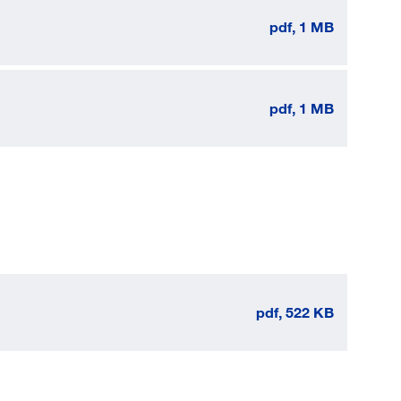
Jetzt registrieren
pdf, 1 MB
ber 100.000 Artikel 24/7h
undenindividuelle Preise
CI Schnittstelle zu lhrer
pdf, 1 MB
Warenwirtschaft
Barcode-Scanner Funktionalität
Prozess- & Produktberatung
pdf, 522 KB