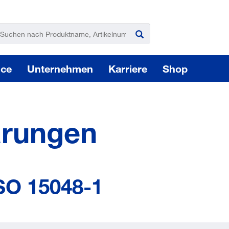
ice
Unternehmen
Karriere
Shop
ärungen
Pas
SO 15048-1
Elektro-, Akku-, Druckluftwerkzeuge
Sie