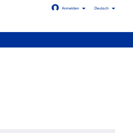
Anmelden
Deutsch
Angemeldet bleiben
Anmelden
swort vergessen?
 sind noch kein Kunde