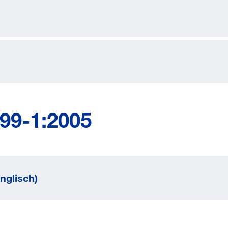
Bestands- und Lieferantenintegration
Anwendungstechnik & Engineering
Ü
K
O
99-1:2005
nglisch)