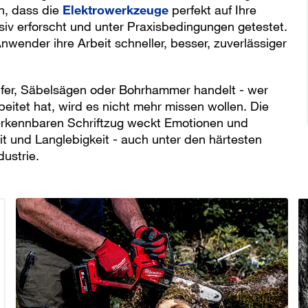
n, dass die
Elektrowerkzeuge
perfekt auf Ihre
Bestands- und Lieferantenintegration
Anwendungstechnik & Engineering
iv erforscht und unter Praxisbedingungen getestet.
wender ihre Arbeit schneller, besser, zuverlässiger
Ü
K
O
ifer, Säbelsägen oder Bohrhammer handelt - wer
eitet hat, wird es nicht mehr missen wollen. Die
erkennbaren Schriftzug weckt Emotionen und
it und Langlebigkeit - auch unter den härtesten
ustrie.