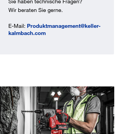
Sie haben technische Fragen?
Jetzt registrieren
Wir beraten Sie gerne.
ber 100.000 Artikel 24/7h
E-Mail:
Produktmanagement@keller-
undenindividuelle Preise
kalmbach.com
CI Schnittstelle zu lhrer
Warenwirtschaft
Barcode-Scanner Funktionalität
Prozess- & Produktberatung