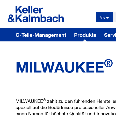
text.skipToContent
text.skipToNavigation
Alle
C-Teile-Management
Produkte
Serv
®
MILWAUKEE
®
MILWAUKEE
zählt zu den führenden Herstelle
speziell auf die Bedürfnisse professioneller A
einen Namen für höchste Qualität und Innovatio