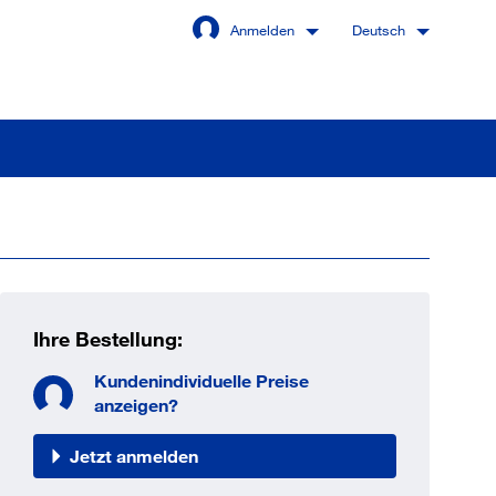
Anmelden
Deutsch
Angemeldet bleiben
Anmelden
Ihre Bestellung:
swort vergessen?
Kundenindividuelle Preise
anzeigen?
Jetzt anmelden
 sind noch kein Kunde