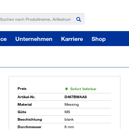
ice
Unternehmen
Karriere
Shop
Preis
Sofort lieferbar
Pas
Artikel-Nr.
D467BWAA8
Material
Messing
Güte
MS
Beschichtung
blank
Sie
Durchmesser
8 mm