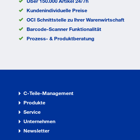
Über 150.000 Artikel 24/7h
Durchmesser d
8
mm
Kundenindividuelle Preise
EAN/GTIN
None
OCI Schnittstelle zu lhrer Warenwirtschaft
Barcode-Scanner Funktionalität
Prozess- & Produktberatung
C-Teile-Management
Produkte
Service
Unternehmen
Newsletter