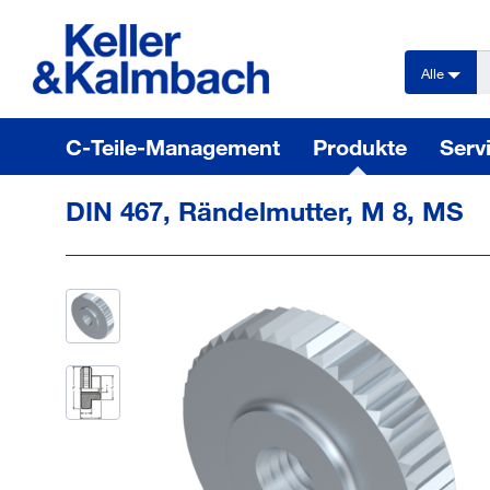
text.skipToContent
text.skipToNavigation
Alle
C-Teile-Management
Produkte
Serv
DIN 467, Rändelmutter, M 8, MS