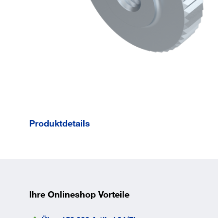
Produktdetails
Durchmesser d1
16
mm
Norm
DIN
467
Kopfhöhe k
6
mm
Ihre Onlineshop Vorteile
Kopfdurchmesser
30
dk
mm