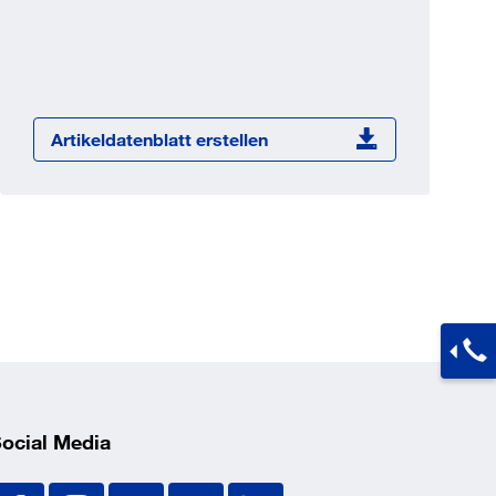
Jetzt registrieren
ber 100.000 Artikel 24/7h
undenindividuelle Preise
CI Schnittstelle zu lhrer
Artikeldatenblatt erstellen
Warenwirtschaft
Barcode-Scanner Funktionalität
Prozess- & Produktberatung
ocial Media