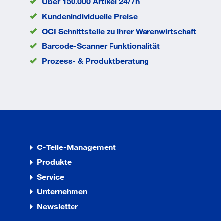
Über 150.000 Artikel 24/7h
Angriff km
mm
Norm
DIN
Kundenindividuelle Preise
6924
OCI Schnittstelle zu lhrer Warenwirtschaft
Durchmesser
24 mm
d
Barcode-Scanner Funktionalität
EAN/GTIN
None
Prozess- & Produktberatung
C-Teile-Management
Produkte
Service
Unternehmen
Newsletter