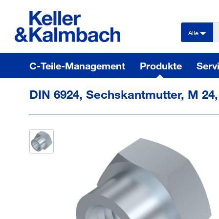
text.skipToContent
text.skipToNavigation
Alle
C-Teile-Management
Produkte
Serv
DIN 6924, Sechskantmutter, M 24, 