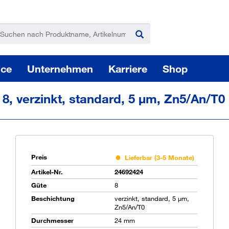
ice
Unternehmen
Karriere
Shop
8, verzinkt, standard, 5 µm, Zn5/An/T0
Preis
Lieferbar (3-5 Monate)
Pas
Artikel-Nr.
24692424
Güte
8
Beschichtung
verzinkt, standard, 5 µm,
Zn5/An/T0
Sie
Durchmesser
24 mm