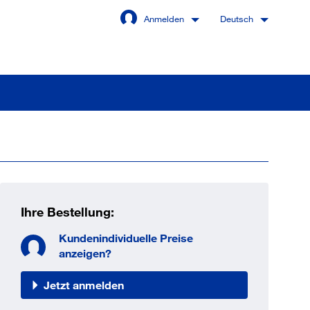
Anmelden
Deutsch
Angemeldet bleiben
Anmelden
Ihre Bestellung:
swort vergessen?
Kundenindividuelle Preise
anzeigen?
Jetzt anmelden
 sind noch kein Kunde