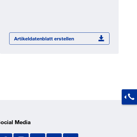
Jetzt registrieren
ber 100.000 Artikel 24/7h
undenindividuelle Preise
CI Schnittstelle zu lhrer
Artikeldatenblatt erstellen
Warenwirtschaft
Barcode-Scanner Funktionalität
Prozess- & Produktberatung
ocial Media