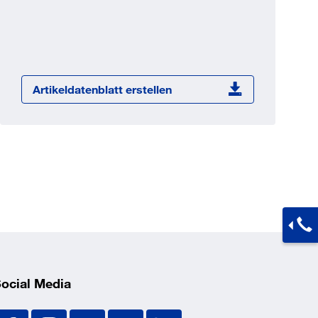
Jetzt registrieren
ber 100.000 Artikel 24/7h
undenindividuelle Preise
CI Schnittstelle zu lhrer
Artikeldatenblatt erstellen
Warenwirtschaft
Barcode-Scanner Funktionalität
Prozess- & Produktberatung
ocial Media