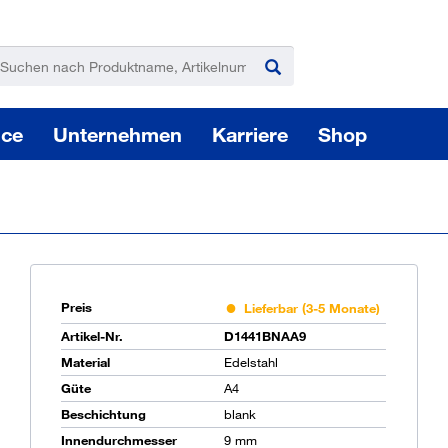
ice
Unternehmen
Karriere
Shop
Preis
Lieferbar (3-5 Monate)
Pas
Artikel-Nr.
D1441BNAA9
Material
Edelstahl
Güte
A4
Beschichtung
blank
Sie
Innendurchmesser
9 mm