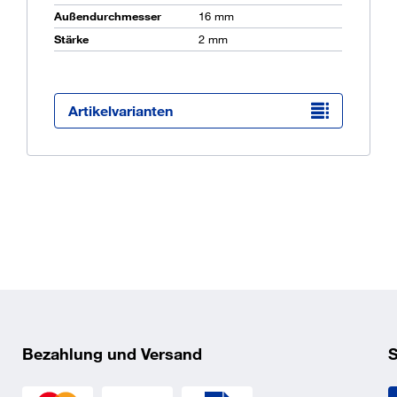
Außendurchmesser
16 mm
Stärke
2 mm
Ü
K
O
Artikelvarianten
Bezahlung und Versand
S