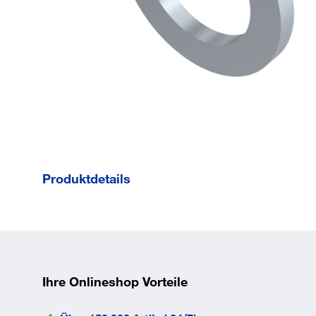
Produktdetails
Außendurchmesser
16
mm
Innendurchmesser
9
mm
Norm
DIN
1441
Ihre Onlineshop Vorteile
EAN/GTIN
None