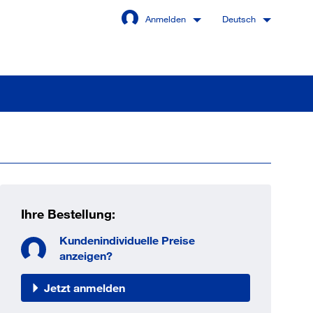
Anmelden
Deutsch
Angemeldet bleiben
Anmelden
Ihre Bestellung:
swort vergessen?
Kundenindividuelle Preise
anzeigen?
Jetzt anmelden
 sind noch kein Kunde