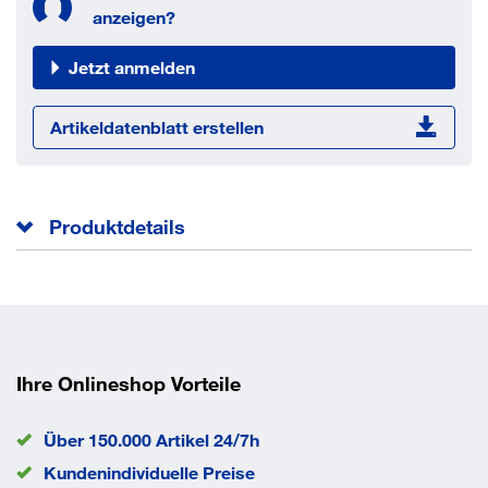
anzeigen?
Jetzt anmelden
Artikeldatenblatt erstellen
Produktdetails
Außendurchmesser
24 mm
Innendurchmesser
14.2 mm
Norm
DIN 6319 D
EAN/GTIN
None
Ihre Onlineshop Vorteile
Über 150.000 Artikel 24/7h
Kundenindividuelle Preise