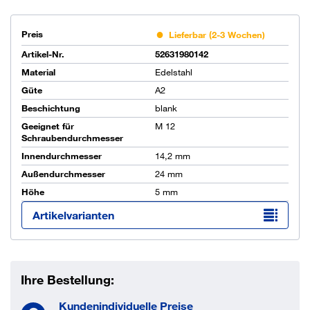
Preis
Lieferbar (2-3 Wochen)
Artikel-Nr.
52631980142
Material
Edelstahl
Güte
A2
Beschichtung
blank
Geeignet für
M 12
Schraubendurchmesser
Innendurchmesser
14,2 mm
Außendurchmesser
24 mm
Höhe
5 mm
Artikelvarianten
Ihre Bestellung:
Kundenindividuelle Preise