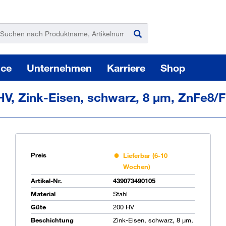
ice
Unternehmen
Karriere
Shop
HV, Zink-Eisen, schwarz, 8 µm, ZnFe8/Fn
Preis
Lieferbar (6-10
Wochen)
Pas
Artikel-Nr.
439073490105
Material
Stahl
Güte
200 HV
Sie
Beschichtung
Zink-Eisen, schwarz, 8 µm,