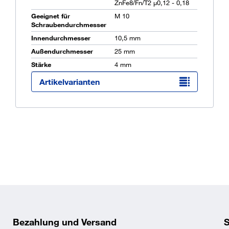
ZnFe8/Fn/T2 µ0,12 - 0,18
Geeignet für
M 10
Schraubendurchmesser
Ü
Innendurchmesser
10,5 mm
K
Außendurchmesser
25 mm
O
Stärke
4 mm
Artikelvarianten
 mit schweren Spannhülsen ✓
ibe geeignet für verschiedene
erzinkt 100 HV oder Edelstahl
Bezahlung und Versand
S