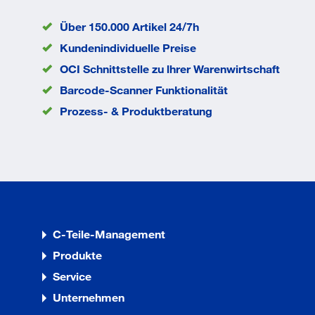
Innendurchmesser
10.5 mm
Norm
DIN 7349
Über 150.000 Artikel 24/7h
EAN/GTIN
None
Kundenindividuelle Preise
OCI Schnittstelle zu lhrer Warenwirtschaft
Barcode-Scanner Funktionalität
Prozess- & Produktberatung
C-Teile-Management
Produkte
Service
Unternehmen