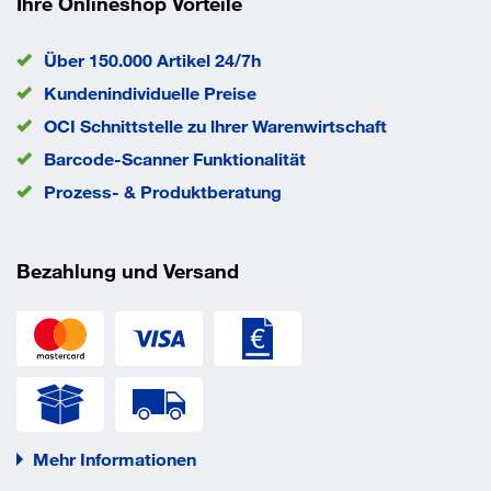
Ihre Onlineshop Vorteile
Um Beschädigungen am zu montierenden Bauteil zu
vermeiden, hat die Unterlegscheibe einen größeren
Über 150.000 Artikel 24/7h
Außendurchmesser als das zu verschraubende
Kundenindividuelle Preise
Verbindungselement. Das hat den Efekt, das die
OCI Schnittstelle zu lhrer Warenwirtschaft
Vorspannkraft gleichmäßig auf eine größere Fläche
verteilt wird. Durch diese Kraftverteilung sinkt die
Barcode-Scanner Funktionalität
Flächenpressung und eine Verformung des Materials kann
Prozess- & Produktberatung
vermieden werden.
Bezahlung und Versand
Mehr Informationen