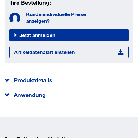
Ihre Bestellung:
Kundenindividuelle Preise
anzeigen?
Jetzt anmelden
Artikeldatenblatt erstellen
Produktdetails
Außendurchmesser
24 mm
Anwendung
Innendurchmesser
13.5 mm
Stahlkonstruktionen im Stahl- und Maschinenbau.
Norm
DIN 7989 C
EAN/GTIN
None
Vorteile