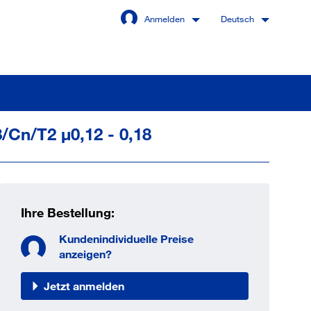
Anmelden
Deutsch
/Cn/T2 µ0,12 - 0,18
Angemeldet bleiben
Anmelden
Ihre Bestellung:
swort vergessen?
Kundenindividuelle Preise
anzeigen?
Jetzt anmelden
 sind noch kein Kunde