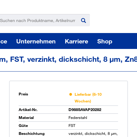
ice
Unternehmen
Karriere
Shop
, FST, verzinkt, dickschicht, 8 µm, Zn8
Preis
Lieferbar (6-10
Wochen)
Pas
Artikel-Nr.
D988SAVAP20282
Material
Federstahl
Güte
FST
Sie
Beschichtung
verzinkt, dickschicht, 8 µm,