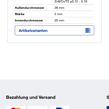
Zn8/Cn/T2 µ0,12 - 0,18
Außendurchmesser
28 mm
Stärke
2 mm
Ü
Innendurchmesser
20 mm
K
O
Artikelvarianten
Bezahlung und Versand
S