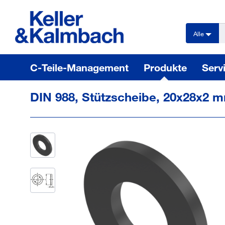
text.skipToContent
text.skipToNavigation
Alle
C-Teile-Management
Produkte
Serv
DIN 988, Stützscheibe, 20x28x2 mm