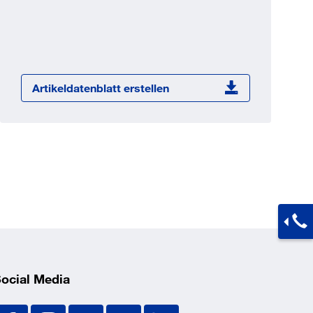
Jetzt registrieren
ber 100.000 Artikel 24/7h
undenindividuelle Preise
CI Schnittstelle zu lhrer
Artikeldatenblatt erstellen
Warenwirtschaft
Barcode-Scanner Funktionalität
Prozess- & Produktberatung
ocial Media