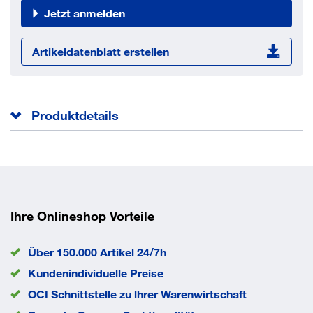
Jetzt anmelden
Artikeldatenblatt erstellen
Produktdetails
Außendurchmesser
30 mm
Innendurchmesser
22 mm
Norm
DIN 988 S
EAN/GTIN
None
Ihre Onlineshop Vorteile
Über 150.000 Artikel 24/7h
Kundenindividuelle Preise
OCI Schnittstelle zu lhrer Warenwirtschaft