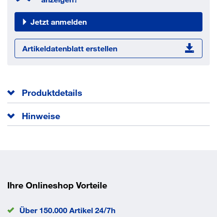
Jetzt anmelden
Artikeldatenblatt erstellen
Produktdetails
Außendurchmesser
12.5 mm
Hinweise
Innendurchmesser
6.2 mm
bis Tellerdicke 1,25mm Federstahl Ck67/1.1231, ab 1,25
Norm
EN 16983
mm(Gruppe2) Federstahl 50CrV4/1.8159
EAN/GTIN
None
Ihre Onlineshop Vorteile
Über 150.000 Artikel 24/7h