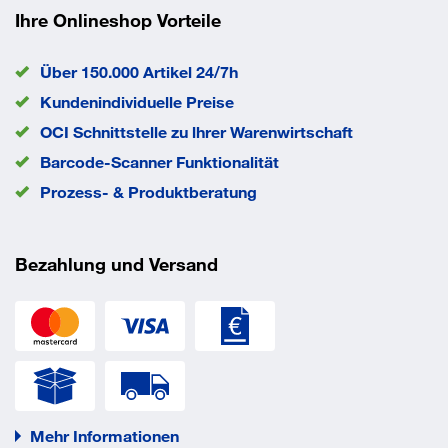
Ihre Onlineshop Vorteile
Norm
ISO 7089
EAN/GTIN
None
Über 150.000 Artikel 24/7h
Kundenindividuelle Preise
OCI Schnittstelle zu lhrer Warenwirtschaft
Barcode-Scanner Funktionalität
Prozess- & Produktberatung
Bezahlung und Versand
Mehr Informationen