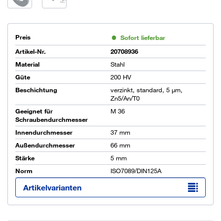
Preis
Sofort lieferbar
Artikel-Nr.
20708936
Material
Stahl
Güte
200 HV
Beschichtung
verzinkt, standard, 5 µm,
Zn5/An/T0
Geeignet für
M 36
Schraubendurchmesser
Innendurchmesser
37 mm
Außendurchmesser
66 mm
Stärke
5 mm
Norm
ISO7089/DIN125A
Artikelvarianten