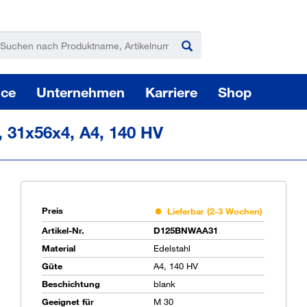
ice
Unternehmen
Karriere
Shop
, 31x56x4, A4, 140 HV
Preis
Lieferbar (2-3 Wochen)
Pas
Artikel-Nr.
D125BNWAA31
Material
Edelstahl
Güte
A4, 140 HV
Beschichtung
blank
Sie
Geeignet für
M 30