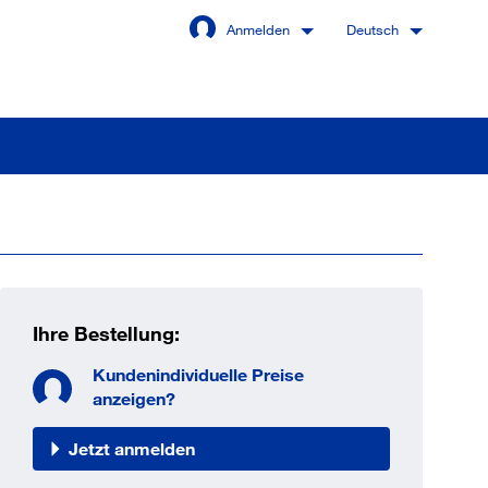
Anmelden
Deutsch
Angemeldet bleiben
Anmelden
Ihre Bestellung:
swort vergessen?
Kundenindividuelle Preise
anzeigen?
Jetzt anmelden
 sind noch kein Kunde