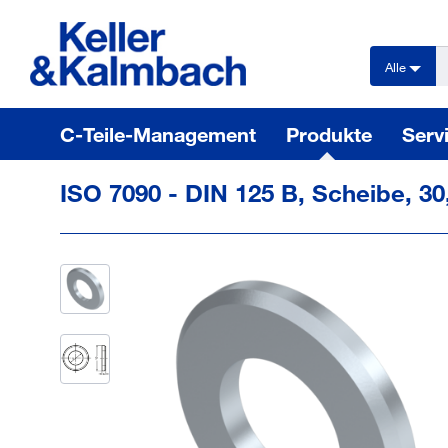
text.skipToContent
text.skipToNavigation
Alle
C-Teile-Management
Produkte
Serv
ISO 7090 - DIN 125 B, Scheibe, 30