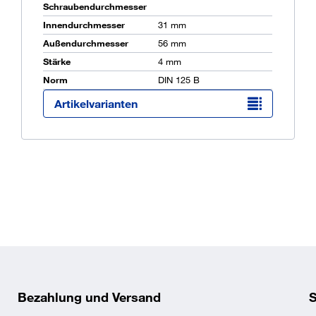
Schraubendurchmesser
Innendurchmesser
31 mm
Außendurchmesser
56 mm
Ü
Stärke
4 mm
K
O
Norm
DIN 125 B
Artikelvarianten
 ist austauschbar mit ISO
er entspricht dem
ist.
Bezahlung und Versand
S