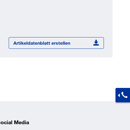
Jetzt registrieren
ber 100.000 Artikel 24/7h
undenindividuelle Preise
CI Schnittstelle zu lhrer
Warenwirtschaft
Artikeldatenblatt erstellen
Barcode-Scanner Funktionalität
Prozess- & Produktberatung
ocial Media