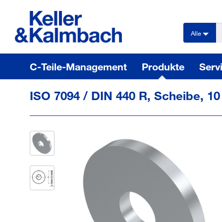
text.skipToContent
text.skipToNavigation
Alle
C-Teile-Management
Produkte
Serv
ISO 7094 / DIN 440 R, Scheibe, 1