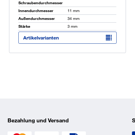
Schraubendurchmesser
Innendurchmesser
11 mm
Außendurchmesser
34 mm
Ü
Stärke
3 mm
K
O
Artikelvarianten
 nach ISO Norm, der
er, für den die Scheibe
Bezahlung und Versand
S