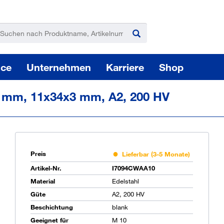
ice
Unternehmen
Karriere
Shop
0 mm, 11x34x3 mm, A2, 200 HV
Preis
Lieferbar (3-5 Monate)
Pas
Artikel-Nr.
I7094CWAA10
Material
Edelstahl
Güte
A2, 200 HV
Beschichtung
blank
Sie
Geeignet für
M 10