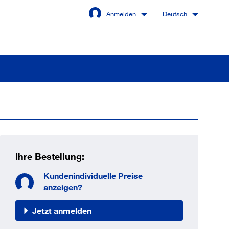
Anmelden
Deutsch
Angemeldet bleiben
Anmelden
Ihre Bestellung:
swort vergessen?
Kundenindividuelle Preise
anzeigen?
Jetzt anmelden
 sind noch kein Kunde