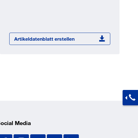
Jetzt registrieren
ber 100.000 Artikel 24/7h
undenindividuelle Preise
CI Schnittstelle zu lhrer
Artikeldatenblatt erstellen
Warenwirtschaft
Barcode-Scanner Funktionalität
Prozess- & Produktberatung
ocial Media