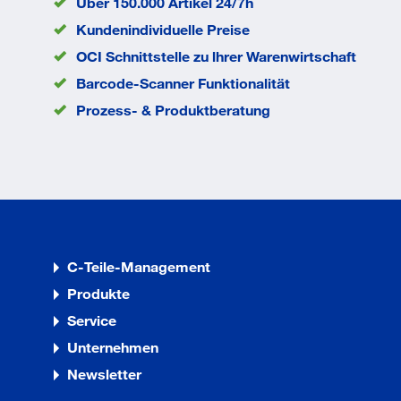
Über 150.000 Artikel 24/7h
Kopfhöhe k
2.4
mm
Kundenindividuelle Preise
Kopfdurchmesser
8
OCI Schnittstelle zu lhrer Warenwirtschaft
dk
mm
Barcode-Scanner Funktionalität
Durchmesser d
4
mm
Prozess- & Produktberatung
EAN/GTIN
None
C-Teile-Management
Produkte
Service
Unternehmen
Newsletter