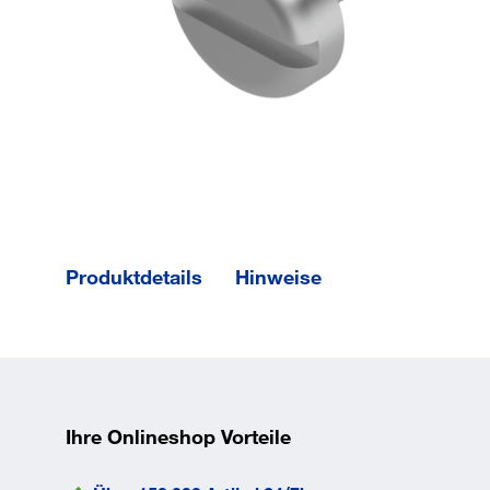
Produktdetails
Hinweise
Gewinde
annähernd
bis Kopf.
Gesamtlänge l
25
mm
Ihre Onlineshop Vorteile
Norm
DIN
85