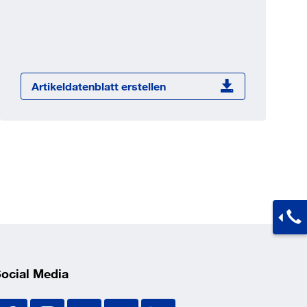
Jetzt registrieren
ber 100.000 Artikel 24/7h
undenindividuelle Preise
CI Schnittstelle zu lhrer
Artikeldatenblatt erstellen
Warenwirtschaft
Barcode-Scanner Funktionalität
Prozess- & Produktberatung
ocial Media