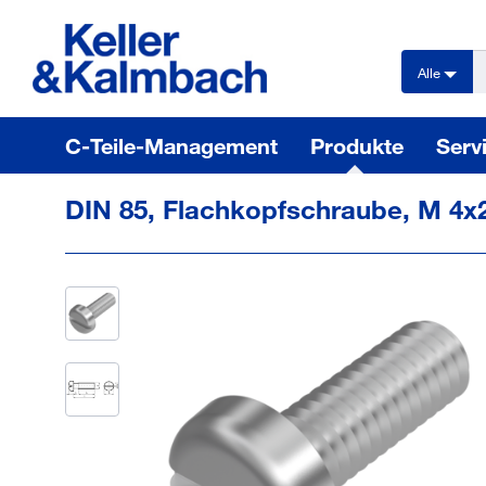
text.skipToContent
text.skipToNavigation
Alle
C-Teile-Management
Produkte
Serv
DIN 85, Flachkopfschraube, M 4x