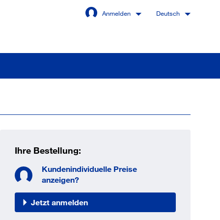
Anmelden
Deutsch
Angemeldet bleiben
Anmelden
Ihre Bestellung:
swort vergessen?
Kundenindividuelle Preise
anzeigen?
Jetzt anmelden
 sind noch kein Kunde