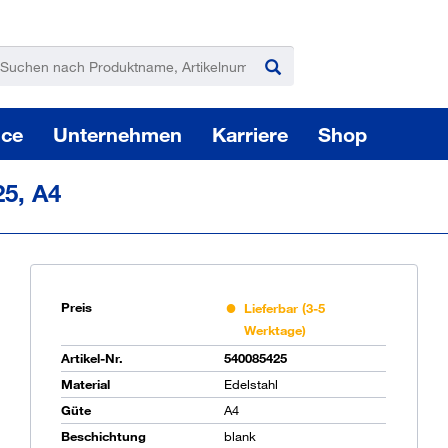
ice
Unternehmen
Karriere
Shop
25, A4
Preis
Lieferbar (3-5
Werktage)
Pas
Artikel-Nr.
540085425
Material
Edelstahl
Güte
A4
Sie
Beschichtung
blank