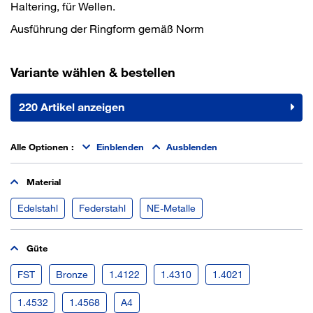
Haltering, für Wellen.
Ausführung der Ringform gemäß Norm
Variante wählen & bestellen
220 Artikel anzeigen
Alle Optionen
:
Einblenden
Ausblenden
Material
Edelstahl
Federstahl
NE-Metalle
Güte
FST
Bronze
1.4122
1.4310
1.4021
1.4532
1.4568
A4