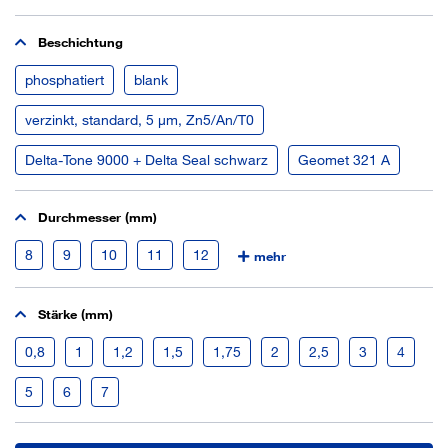
Beschichtung
phosphatiert
blank
verzinkt, standard, 5 µm, Zn5/An/T0
Delta-Tone 9000 + Delta Seal schwarz
Geomet 321 A
Durchmesser (mm)
8
9
10
11
12
mehr
Stärke (mm)
0,8
1
1,2
1,5
1,75
2
2,5
3
4
5
6
7