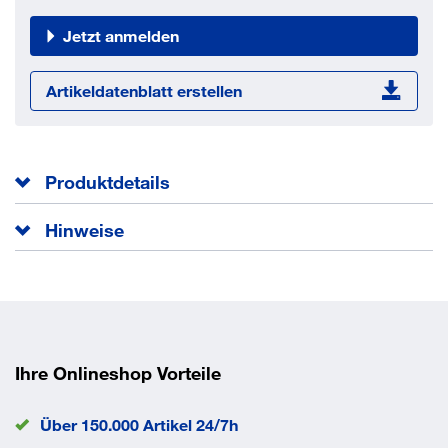
Jetzt anmelden
Artikeldatenblatt erstellen
Produktdetails
DIN 1481 wurde zurückgezogen und ist austauschbar mit
Hinweise
ISO 8752.
DIN 1481 wurde zurückgezogen und ist austauschbar mit
Gesamtlänge l
36 mm
ISO 8752.
Norm
ISO 8752
Durchmesser d
4 mm
EAN/GTIN
None
Ihre Onlineshop Vorteile
Über 150.000 Artikel 24/7h