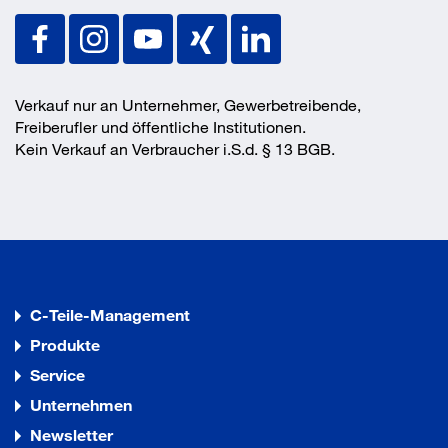
Lieferumfang
Garnitur bestehend aus:
Verkauf nur an Unternehmer, Gewerbetreibende,
Freiberufler und öffentliche Institutionen.
ISO 4014 Sechskantschrauben mit Schaft
Kein Verkauf an Verbraucher i.S.d. § 13 BGB.
ISO 4032 Sechskantmutter
C-Teile-Management
Produkte
Service
Unternehmen
Newsletter