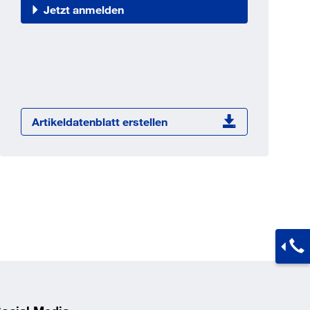
Jetzt registrieren
Jetzt anmelden
ber 100.000 Artikel 24/7h
undenindividuelle Preise
CI Schnittstelle zu lhrer
Warenwirtschaft
Barcode-Scanner Funktionalität
Artikeldatenblatt erstellen
Prozess- & Produktberatung