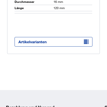
Durchmesser
16 mm
Länge
120 mm
Ü
K
O
Artikelvarianten
tschraube und Mutter SB