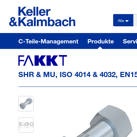
text.skipToContent
text.skipToNavigation
Alle
C-Teile-Management
Produkte
Serv
SHR & MU, ISO 4014 & 4032, EN150