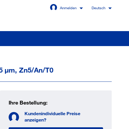
Anmelden
Deutsch
 5 µm, Zn5/An/T0
Angemeldet bleiben
Anmelden
swort vergessen?
Ihre Bestellung:
Kundenindividuelle Preise
 sind noch kein Kunde
anzeigen?