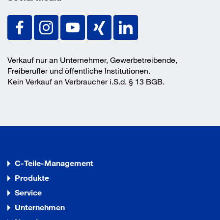
Lieferumfang
Garnitur bestehend aus:
Verkauf nur an Unternehmer, Gewerbetreibende,
Freiberufler und öffentliche Institutionen.
ISO 4014 Sechskantschrauben mit Schaft
Kein Verkauf an Verbraucher i.S.d. § 13 BGB.
ISO 4032 Sechskantmutter
C-Teile-Management
Produkte
Service
Unternehmen