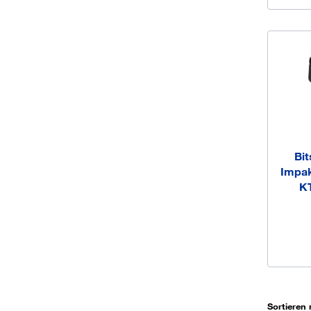
Bit
Impak
KT
Sortieren 