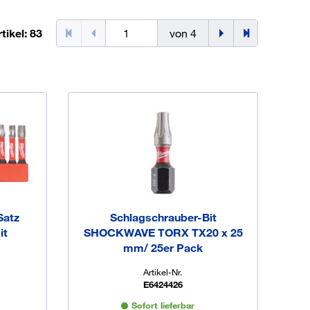
Jetzt registrieren
tikel: 83
von 4
ber 100.000 Artikel 24/7h
undenindividuelle Preise
CI Schnittstelle zu lhrer
Warenwirtschaft
Barcode-Scanner Funktionalität
Prozess- & Produktberatung
Satz
Schlagschrauber-Bit
it
SHOCKWAVE TORX TX20 x 25
mm/ 25er Pack
Artikel-Nr.
E6424426
Sofort lieferbar