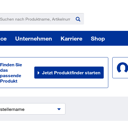
ice
Unternehmen
Karriere
Shop
Finden Sie
das
Jetzt Produktfinder starten
passende
Produkt
Pas
Elektro-, Akku-, Druckluftwerkzeuge
stellername
Sie