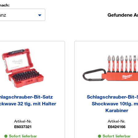
nach:
Bestands- und Lieferantenintegration
Anwendungstechnik & Engineering
anz
Gefundene Ar
Ü
K
O
hlagschrauber-Bit-Satz
Schlagschrauber-Bit-
kwave 32 tlg. mit Halter
Shockwave 10tlg. m
Karabiner
Artikel-Nr.
Artikel-Nr.
E6037321
E6424166
Sofort lieferbar
Sofort lieferbar