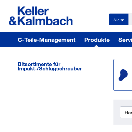
text.skipToContent
text.skipToNavigation
Alle
C-Teile-Management
Produkte
Serv
Bitsortimente für
Impakt-/Schlagschrauber
Her