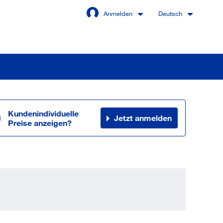
Anmelden
Deutsch
Kundenindividuelle
Jetzt anmelden
Angemeldet bleiben
Preise anzeigen?
Anmelden
swort vergessen?
 sind noch kein Kunde